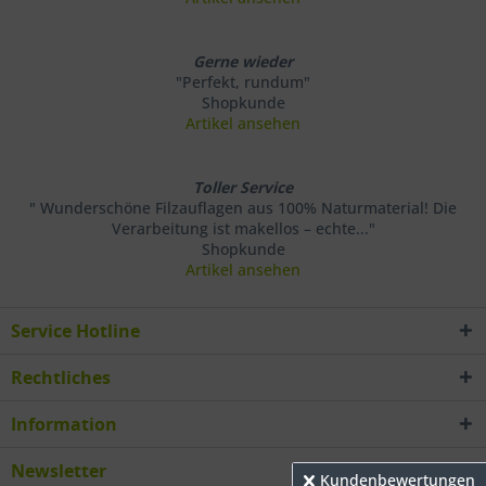
Gerne wieder
"Perfekt, rundum"
Shopkunde
Artikel ansehen
Toller Service
" Wunderschöne Filzauflagen aus 100% Naturmaterial! Die
Verarbeitung ist makellos – echte..."
Shopkunde
Artikel ansehen
Service Hotline
Rechtliches
Information
Newsletter
Kundenbewertungen