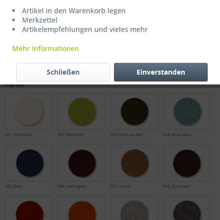
Artikel in den Warenkorb legen
Merkzettel
Artikelempfehlungen und vieles mehr
3,70 € *
Mehr Informationen
inkl. MwSt.
zzgl. Versandkosten
Lieferzeit ca. 2-4 Werktage
Schließen
Einverstanden
Farbe
001_Wollweiss
002_Olive-hell
003_Olive-dunkel
004_Aqua-Blau
005_Blau
006_Aubergine
007_Camel
008_Chocolate