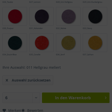
026_Taube
027_Lemon
028_Uni-Hellgrau
029_Uni-Dunkelgrau
030_Purpur
031_Holunder
032_Malve
033_Navy
034_Duck-Blue
035_Coralle
036_Senf
037_Safran
Ihre Auswahl: 011 Hellgrau meliert
Auswahl zurücksetzen
In den
Warenkorb
Merken
Bewerten