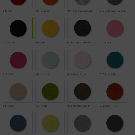
009_Rot
010_Orange
011_Hellgrau-meliert
012_Anthrazit-meliert
013_Schwarz
014_Gelb
015_Graphit-meliert
016_Rosa
017_Pink
018_Eisblau
019_Pastellrosa
020_Petrol-Blau
021_Sand
023_Wiese
024_Schiefer-Gruen
025_Kenia-Rot