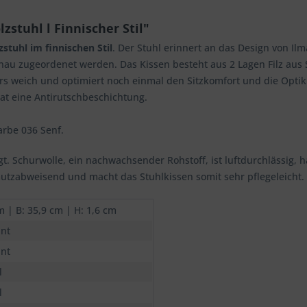
stuhl l Finnischer Stil"
zstuhl im finnischen Stil
. Der Stuhl erinnert an das Design von Ilm
au zugeordenet werden. Das Kissen besteht aus 2 Lagen Filz aus 
rs weich und optimiert noch einmal den Sitzkomfort und die Optik i
hat eine Antirutschbeschichtung.
Farbe 036 Senf.
igt. Schurwolle, ein nachwachsender Rohstoff, ist luftdurchlässig,
mutzabweisend und macht das Stuhlkissen somit sehr pflegeleicht.
m | B: 35,9 cm | H: 1,6 cm
nt
nt
l
l