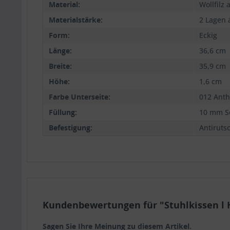
Material:
Wollfilz
Materialstärke:
2 Lagen
Form:
Eckig
Länge:
36,6 cm
Breite:
35,9 cm
Höhe:
1,6 cm
Farbe Unterseite:
012 Anth
Füllung:
10 mm S
Befestigung:
Antiruts
Kundenbewertungen für "Stuhlkissen l Ho
Sagen Sie Ihre Meinung zu diesem Artikel.