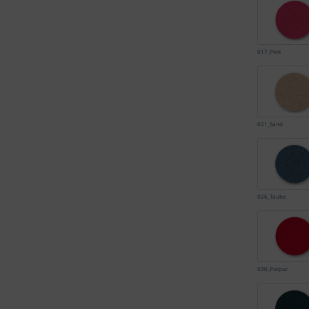
017_Pink
021_Sand
026_Taube
030_Purpur