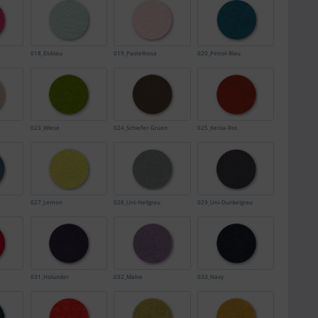
018_Eisblau
019_Pastellrosa
020_Petrol-Blau
023_Wiese
024_Schiefer-Gruen
025_Kenia-Rot
027_Lemon
028_Uni-Hellgrau
029_Uni-Dunkelgrau
031_Holunder
032_Malve
033_Navy