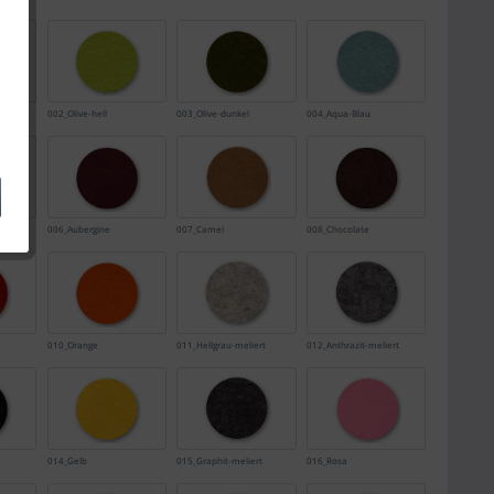
002_Olive-hell
003_Olive-dunkel
004_Aqua-Blau
006_Aubergine
007_Camel
008_Chocolate
010_Orange
011_Hellgrau-meliert
012_Anthrazit-meliert
014_Gelb
015_Graphit-meliert
016_Rosa