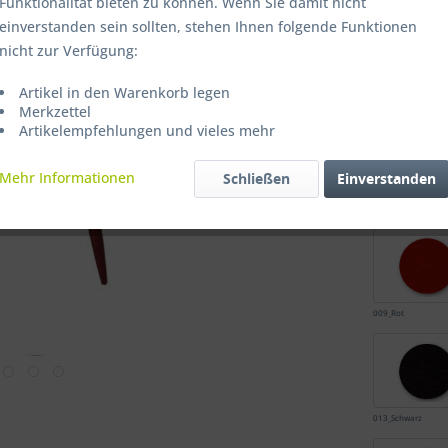
Farbe
Funktionalität bieten zu können. Wenn Sie damit nicht
einverstanden sein sollten, stehen Ihnen folgende Funktionen
nicht zur Verfügung:
Artikel in den Warenkorb legen
001_Wollweiss
Merkzettel
Artikelempfehlungen und vieles mehr
Mehr Informationen
Schließen
Einverstanden
005_Blau
009_Rot
013_Schwarz