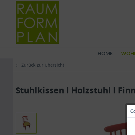
HOME
WOH
Zurück zur Übersicht
Stuhlkissen l Holzstuhl l Finn
C