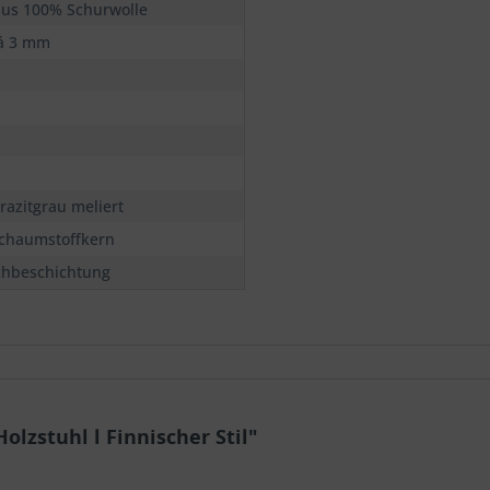
 aus 100% Schurwolle
 á 3 mm
razitgrau meliert
chaumstoffkern
chbeschichtung
lzstuhl l Finnischer Stil"