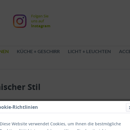
Folgen Sie
uns auf
Instagram
NEN
KÜCHE + GESCHIRR
LICHT + LEUCHTEN
ACCE
ischer Stil
ookie-Richtlinien
74,90
inkl. MwSt.
z
Diese Website verwendet Cookies, um Ihnen die bestmögliche