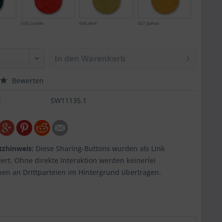
035_Coralle
036_Senf
037_Safran
In den
Warenkorb
Bewerten
:
SW11135.1
tzhinweis:
Diese Sharing-Buttons wurden als Link
ert. Ohne direkte Interaktion werden keinerlei
nen an Drittparteien im Hintergrund übertragen.