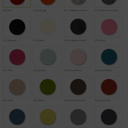
009_Rot
010_Orange
011_Hellgrau-meliert
012_Anthrazit-meliert
013_Schwarz
014_Gelb
015_Graphit-meliert
016_Rosa
017_Pink
018_Eisblau
019_Pastellrosa
020_Petrol-Blau
021_Sand
023_Wiese
024_Schiefer-Gruen
025_Kenia-Rot