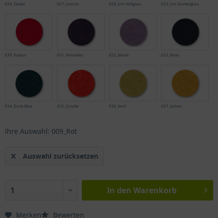
026_Taube
027_Lemon
028_Uni-Hellgrau
029_Uni-Dunkelgrau
030_Purpur
031_Holunder
032_Malve
033_Navy
034_Duck-Blue
035_Coralle
036_Senf
037_Safran
Ihre Auswahl: 009_Rot
Auswahl zurücksetzen
In den
Warenkorb
Merken
Bewerten