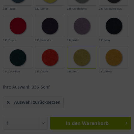
026_Taube
027_Lemon
028_Uni-Hellgrau
029_Uni-Dunkelgrau
030_Purpur
031_Holunder
032_Malve
033_Navy
034_Duck-Blue
035_Coralle
036_Senf
037_Safran
Ihre Auswahl: 036_Senf
Auswahl zurücksetzen
In den
Warenkorb