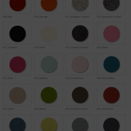
009_Rot
010_Orange
011_Hellgrau-meliert
012_Anthrazit-meliert
013_Schwarz
014_Gelb
015_Graphit-meliert
016_Rosa
017_Pink
018_Eisblau
019_Pastellrosa
020_Petrol-Blau
021_Sand
023_Wiese
024_Schiefer-Gruen
025_Kenia-Rot