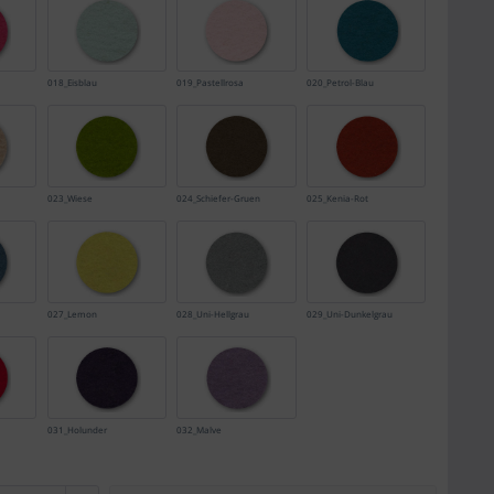
018_Eisblau
019_Pastellrosa
020_Petrol-Blau
023_Wiese
024_Schiefer-Gruen
025_Kenia-Rot
027_Lemon
028_Uni-Hellgrau
029_Uni-Dunkelgrau
031_Holunder
032_Malve