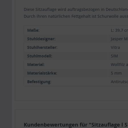
Diese Sitzauflage wird auftragsbezogen in Deutschland
Durch ihren natürlichen Fettgehalt ist Schurwolle au
Maße:
L: 39,7 c
Stuhldesigner:
Jasper M
Stuhlhersteller:
Vitra
Stuhlmodell:
SIM
Material:
Wollfilz
Materialstärke:
5 mm
Befestigung:
Antiruts
Kundenbewertungen für "Sitzauflage l S