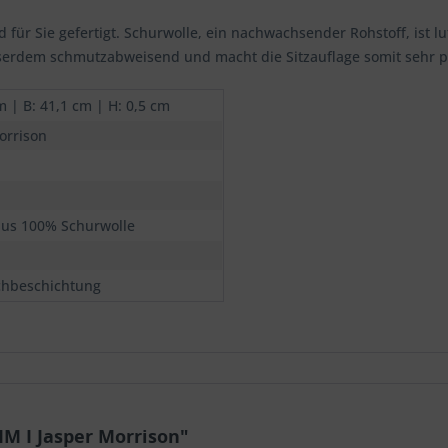
 für Sie gefertigt. Schurwolle, ein nachwachsender Rohstoff, ist l
sserdem schmutzabweisend und macht die Sitzauflage somit sehr pf
m | B: 41,1 cm | H: 0,5 cm
orrison
 aus 100% Schurwolle
chbeschichtung
IM I Jasper Morrison"