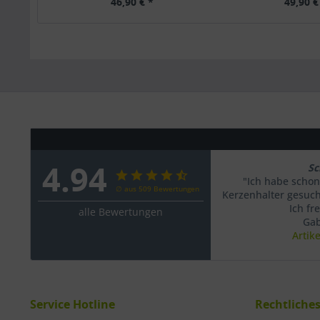
46,90 € *
49,90 €
4.94
Sc
"Ich habe schon
∅ aus 509 Bewertungen
Kerzenhalter gesucht
Ich fr
alle Bewertungen
Gab
Artik
Service Hotline
Rechtliche