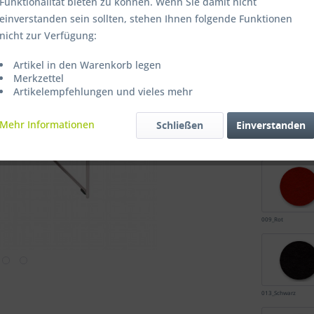
Farbe
Funktionalität bieten zu können. Wenn Sie damit nicht
einverstanden sein sollten, stehen Ihnen folgende Funktionen
nicht zur Verfügung:
Artikel in den Warenkorb legen
001_Wollweiss
Merkzettel
Artikelempfehlungen und vieles mehr
Mehr Informationen
Schließen
Einverstanden
005_Blau
009_Rot
013_Schwarz