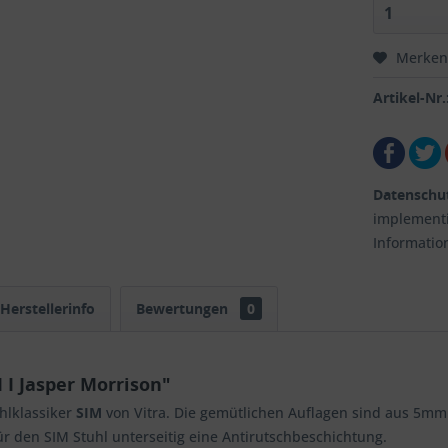
Merken
Artikel-Nr.
Datenschu
implementi
Informatio
Herstellerinfo
Bewertungen
0
 I Jasper Morrison"
uhlklassiker
SIM
von Vitra. Die gemütlichen Auflagen sind aus 5mm 
für den SIM Stuhl unterseitig eine Antirutschbeschichtung.