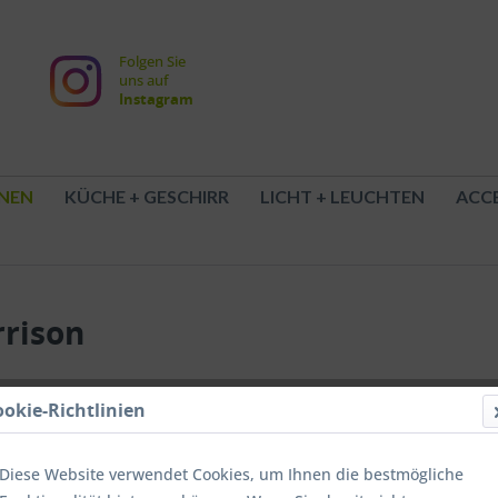
Folgen Sie
uns auf
Instagram
NEN
KÜCHE + GESCHIRR
LICHT + LEUCHTEN
ACCE
rrison
ookie-Richtlinien
49,90
inkl. MwSt.
z
Diese Website verwendet Cookies, um Ihnen die bestmögliche