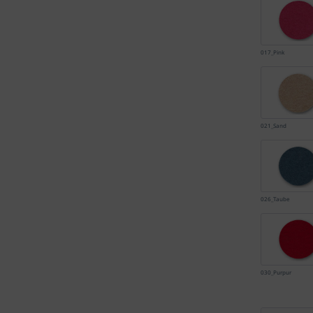
017_Pink
021_Sand
026_Taube
030_Purpur