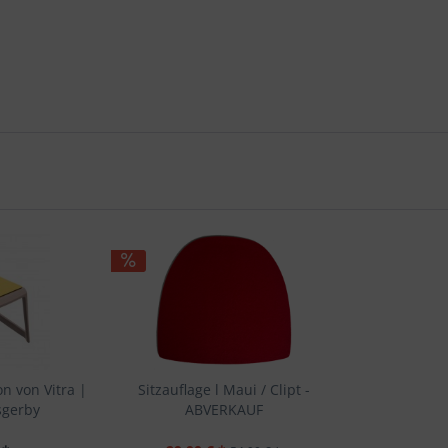
on von Vitra |
Sitzauflage l Maui / Clipt -
sgerby
ABVERKAUF