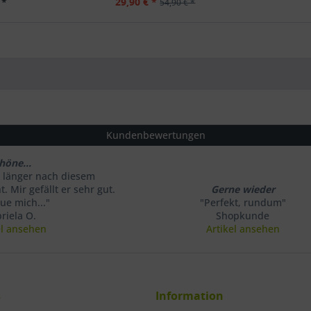
 *
29,90 € *
54,90 € *
Kundenbewertungen
höne...
 länger nach diesem
. Mir gefällt er sehr gut.
Gerne wieder
eue mich..."
"Perfekt, rundum"
riela O.
Shopkunde
el ansehen
Artikel ansehen
s
Information