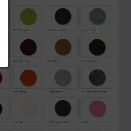
002_Olive-hell
003_Olive-dunkel
004_Aqua-Blau
006_Aubergine
007_Camel
008_Chocolate
010_Orange
011_Hellgrau-meliert
012_Anthrazit-meliert
014_Gelb
015_Graphit-meliert
016_Rosa