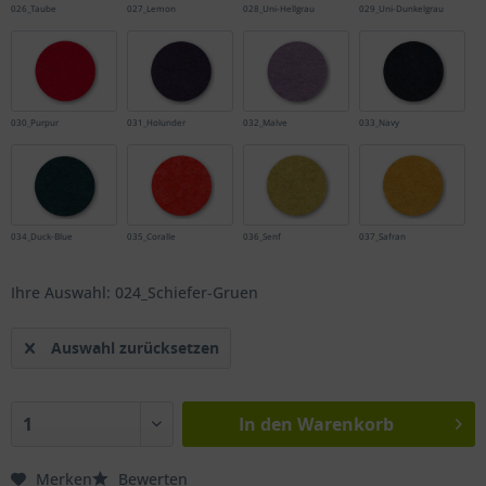
026_Taube
027_Lemon
028_Uni-Hellgrau
029_Uni-Dunkelgrau
030_Purpur
031_Holunder
032_Malve
033_Navy
034_Duck-Blue
035_Coralle
036_Senf
037_Safran
Ihre Auswahl: 024_Schiefer-Gruen
Auswahl zurücksetzen
In den
Warenkorb
Merken
Bewerten