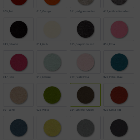
009_Rot
010_Orange
011_Hellgrau-meliert
012_Anthrazit-meliert
013_Schwarz
014_Gelb
015_Graphit-meliert
016_Rosa
017_Pink
018_Eisblau
019_Pastellrosa
020_Petrol-Blau
021_Sand
023_Wiese
024_Schiefer-Gruen
025_Kenia-Rot