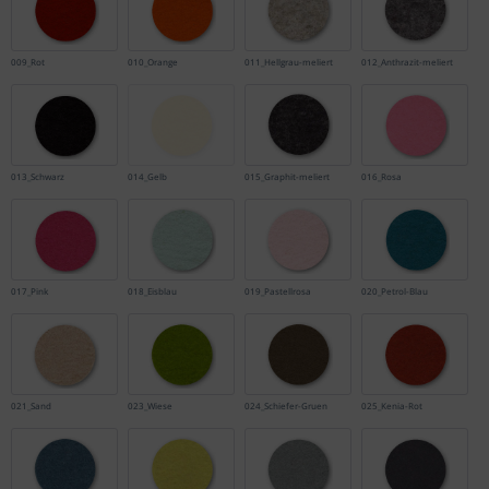
009_Rot
010_Orange
011_Hellgrau-meliert
012_Anthrazit-meliert
013_Schwarz
014_Gelb
015_Graphit-meliert
016_Rosa
017_Pink
018_Eisblau
019_Pastellrosa
020_Petrol-Blau
021_Sand
023_Wiese
024_Schiefer-Gruen
025_Kenia-Rot