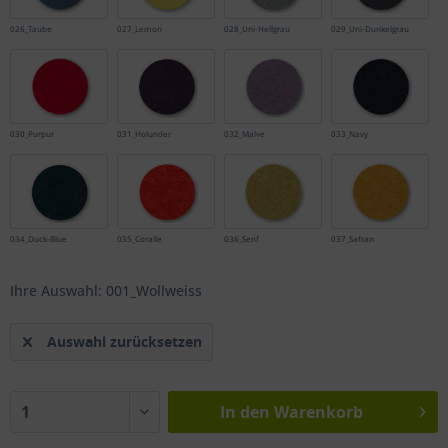
026_Taube
027_Lemon
028_Uni-Hellgrau
029_Uni-Dunkelgrau
030_Purpur
031_Holunder
032_Malve
033_Navy
034_Duck-Blue
035_Coralle
036_Senf
037_Safran
Ihre Auswahl: 001_Wollweiss
Auswahl zurücksetzen
In den
Warenkorb