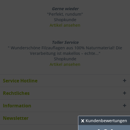
Gerne wieder
"Perfekt, rundum"
Shopkunde
Artikel ansehen
Toller Service
" Wunderschöne Filzauflagen aus 100% Naturmaterial! Die
Verarbeitung ist makellos – echte..."
Shopkunde
Artikel ansehen
Service Hotline
Rechtliches
Information
Newsletter
Kundenbewertungen