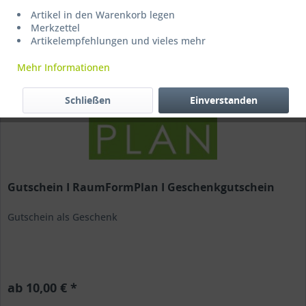
Artikel in den Warenkorb legen
Merkzettel
Artikelempfehlungen und vieles mehr
Mehr Informationen
Schließen
Einverstanden
Gutschein I RaumFormPlan I Geschenkgutschein
Gutschein als Geschenk
ab 10,00 € *