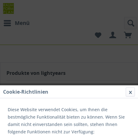
Menü
Produkte von lightyears
Cookie-Richtlinien
Diese Website verwendet Cookies, um Ihnen die
Lightyears ist eine kleine Leuchten Manufaktur aus Aarhus
bestmögliche Funktionalität bieten zu können. Wenn Sie
Dänemark. In enger Zusammenarbeit mit Designern und
damit nicht einverstanden sein sollten, stehen Ihnen
Architekten entwickelt und produziert Lightyears hochwertige
Leuchten für das Eigenheim und den gewerblichen Markt.
folgende Funktionen nicht zur Verfügung: