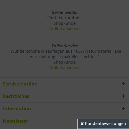
Gerne wieder
"Perfekt, rundum"
Shopkunde
Artikel ansehen
Toller Service
" Wunderschöne Filzauflagen aus 100% Naturmaterial! Die
Verarbeitung ist makellos – echte..."
Shopkunde
Artikel ansehen
Service Hotline
Rechtliches
Information
Newsletter
Kundenbewertungen