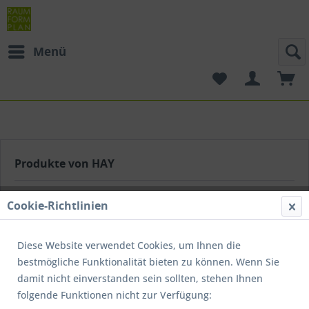
Menü
Produkte von HAY
Cookie-Richtlinien
Diese Website verwendet Cookies, um Ihnen die
Das Ziel der dänischen Designmarke Hay ist es, das
bestmögliche Funktionalität bieten zu können. Wenn Sie
dänische Möbeldesign der Fünfziger und Sechziger neu zu
damit nicht einverstanden sein sollten, stehen Ihnen
beleben. Statt die alten Meister nur zu kopieren, will man
folgende Funktionen nicht zur Verfügung:
deren Arbeiten in modernem, zeitgemäßem Kontext