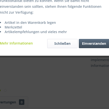
Funktionalität bieten zu können. Wenn Sie damit nicht
einverstanden sein sollten, stehen Ihnen folgende Funktionen
nicht zur Verfügung:
Merken
Artikel in den Warenkorb legen
Merkzettel
Artikel-Nr.
Artikelempfehlungen und vieles mehr
Mehr Informationen
Schließen
Einverstanden
Datenschu
implementi
Informatio
wertungen
0