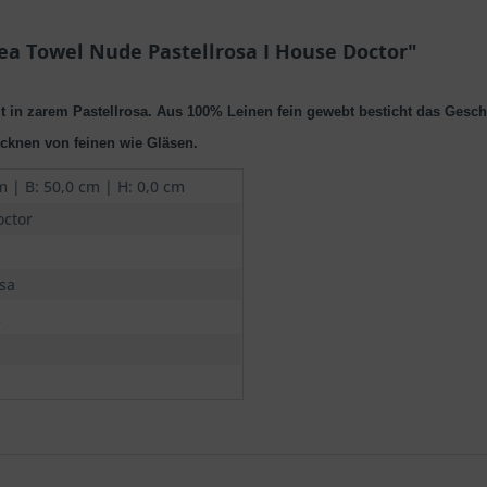
ea Towel Nude Pastellrosa I House Doctor"
in zarem Pastellrosa. Aus 100% Leinen fein gewebt besticht das Gesch
ocknen von feinen wie Gläsen.
m | B: 50,0 cm | H: 0,0 cm
ctor
osa
k