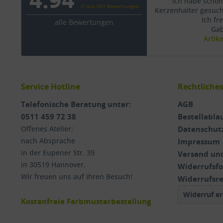
"Ich habe schon
∅ aus 509 Bewertungen
Kerzenhalter gesucht
Ich fr
alle Bewertungen
Gab
Artik
Service Hotline
Rechtliche
Telefonische Beratung unter:
AGB
0511 459 72 38
Bestellabla
Offenes Atelier:
Datenschut
nach Absprache
Impressum
in der Eupener Str. 39
Versand un
in 30519 Hannover.
Widerrufsf
Wir freuen uns auf Ihren Besuch!
Widerrufsr
Widerruf er
Kostenfreie Farbmusterbestellung