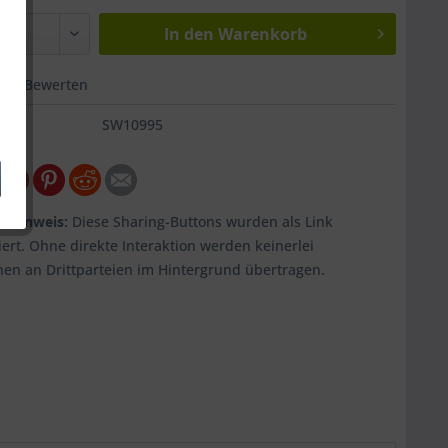
In den
Warenkorb
Bewerten
:
SW10995
tzhinweis:
Diese Sharing-Buttons wurden als Link
ert. Ohne direkte Interaktion werden keinerlei
nen an Drittparteien im Hintergrund übertragen.