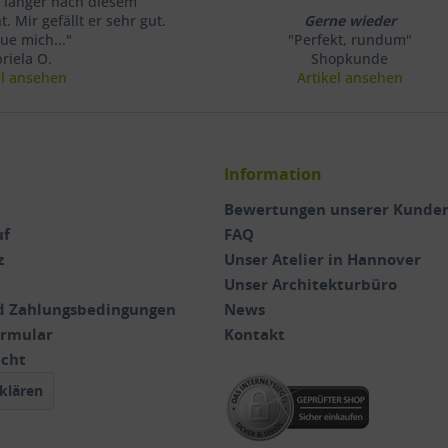
 länger nach diesem
. Mir gefällt er sehr gut.
Gerne wieder
eue mich..."
"Perfekt, rundum"
riela O.
Shopkunde
el ansehen
Artikel ansehen
s
Information
Bewertungen unserer Kunde
uf
FAQ
z
Unser Atelier in Hannover
Unser Architekturbüro
d Zahlungsbedingungen
News
ormular
Kontakt
echt
klären