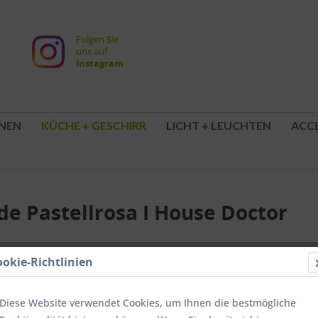
Folgen Sie
uns auf
Instagram
NEN
KÜCHE + GESCHIRR
LICHT + LEUCHTEN
ACCE
de Pastellrosa I House Doctor
ookie-Richtlinien
15,00
inkl. MwSt.
z
Diese Website verwendet Cookies, um Ihnen die bestmögliche
Lieferzei