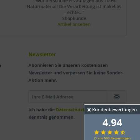
" Wunderschöne Filzauflagen aus 100%
Naturmaterial! Die Verarbeitung ist makellos
– echte..."
Shopkunde
Artikel ansehen
Newsletter
n
Abonnieren Sie unseren kostenlosen
Newsletter und verpassen Sie keine Sonder-
Aktion mehr.
Kundenbewertungen
Ich habe die
Datenschutzbestimmungen
zur
Kenntnis genommen.
4.94
∅ aus 509 Bewertungen