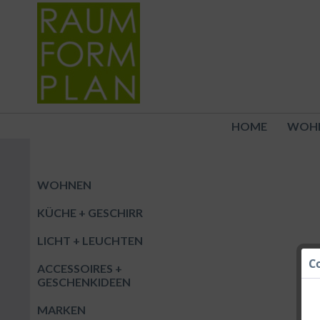
HOME
WOH
WOHNEN
KÜCHE + GESCHIRR
LICHT + LEUCHTEN
C
ACCESSOIRES +
GESCHENKIDEEN
MARKEN