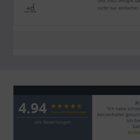
Seit 2002 designt d
nicht nur einfacher
4.94
Sc
"Ich habe schon
∅ aus 509 Bewertungen
Kerzenhalter gesucht
Ich fr
alle Bewertungen
Gab
Artik