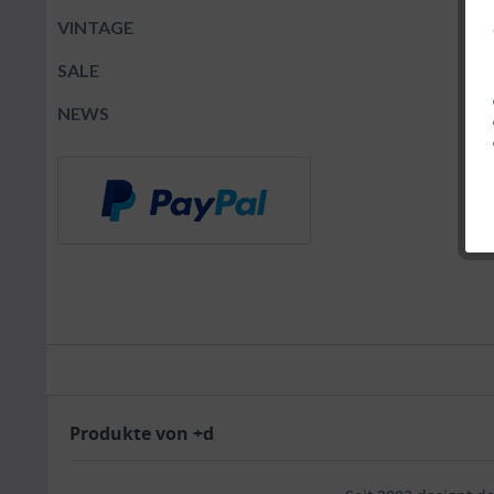
VINTAGE
SALE
NEWS
Produkte von +d