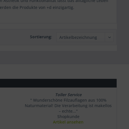
 Ästhetik und Funktionalität lässt das alltägliche Leben
rden die Produkte von +d einzigartig.
Sortierung:
Toller Service
" Wunderschöne Filzauflagen aus 100%
Naturmaterial! Die Verarbeitung ist makellos
– echte..."
Shopkunde
Artikel ansehen