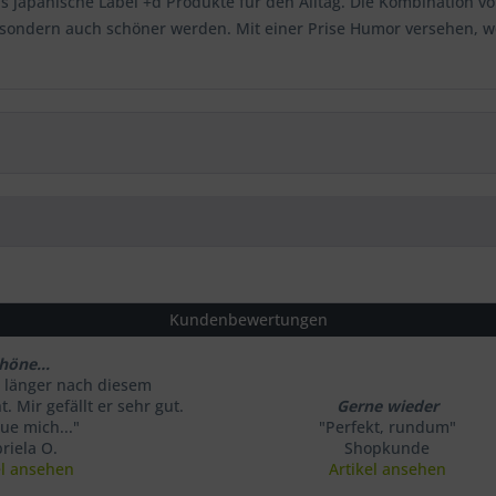
as japanische Label +d Produkte für den Alltag. Die Kombination von
 sondern auch schöner werden. Mit einer Prise Humor versehen, we
Kundenbewertungen
höne...
 länger nach diesem
. Mir gefällt er sehr gut.
Gerne wieder
eue mich..."
"Perfekt, rundum"
riela O.
Shopkunde
el ansehen
Artikel ansehen