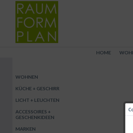
HOME
WOH
WOHNEN
KÜCHE + GESCHIRR
LICHT + LEUCHTEN
C
ACCESSOIRES +
GESCHENKIDEEN
MARKEN