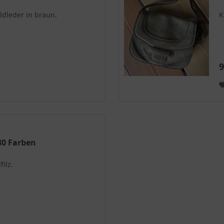
dleder in braun.
K
9
 30 Farben
ilz.