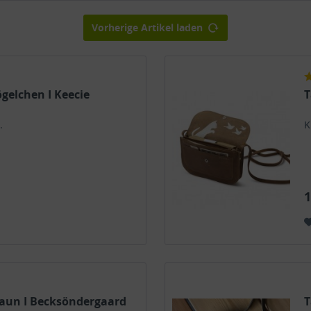
Vorherige Artikel laden
gelchen I Keecie
T
.
K
1
raun I Becksöndergaard
T