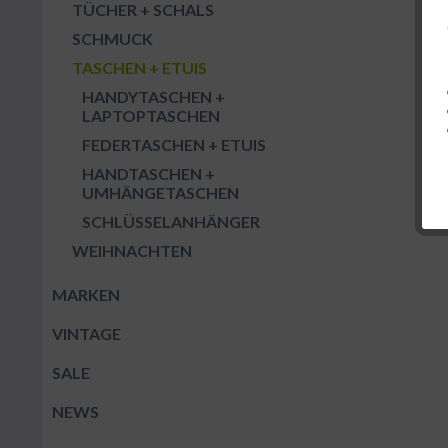
TÜCHER + SCHALS
SCHMUCK
TASCHEN + ETUIS
HANDYTASCHEN +
LAPTOPTASCHEN
FEDERTASCHEN + ETUIS
HANDTASCHEN +
UMHÄNGETASCHEN
SCHLÜSSELANHÄNGER
WEIHNACHTEN
MARKEN
VINTAGE
SALE
NEWS