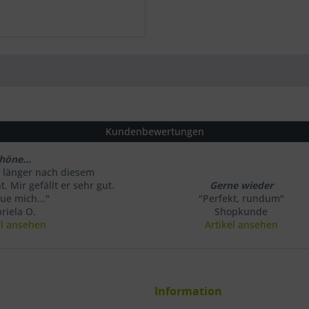
Kundenbewertungen
höne...
 länger nach diesem
. Mir gefällt er sehr gut.
Gerne wieder
eue mich..."
"Perfekt, rundum"
riela O.
Shopkunde
el ansehen
Artikel ansehen
s
Information